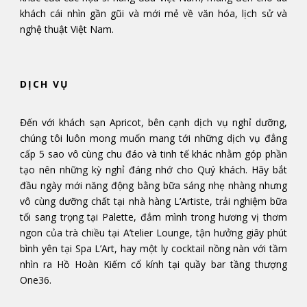
khách cái nhìn gần gũi và mới mẻ về văn hóa, lịch sử và
nghệ thuật Việt Nam.
DỊCH VỤ
Đến với khách sạn Apricot, bên cạnh dịch vụ nghỉ dưỡng,
chúng tôi luôn mong muốn mang tới những dịch vụ đẳng
cấp 5 sao vô cùng chu đáo và tinh tế khác nhằm góp phần
tạo nên những kỳ nghỉ đáng nhớ cho Quý khách. Hãy bắt
đầu ngày mới năng động bằng bữa sáng nhẹ nhàng nhưng
vô cùng dưỡng chất tại nhà hàng L’Artiste, trải nghiệm bữa
tối sang trọng tại Palette, đắm mình trong hương vị thơm
ngon của trà chiều tại A’telier Lounge, tận hưởng giây phút
bình yên tại Spa L’Art, hay một ly cocktail nồng nàn với tầm
nhìn ra Hồ Hoàn Kiếm cổ kính tại quầy bar tầng thượng
One36.