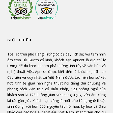
GIỚI THIỆU
Tọa lạc trên phố Hàng Trống có bề dày lịch sử, với tầm nhìn
ôm trọn Hồ Gươm cổ kính, khách sạn Apricot là địa chỉ lý
tưởng để du khách khám phá những tinh túy về văn hóa và
nghệ thuật Việt. Apricot được biết đến là khách sạn 5 sao
đầu tiên và duy nhất tại Việt Nam được tạo nên bởi sự kết
hợp tinh tế giữa nền nghệ thuật nổi tiếng địa phương và
phong cách kiến trúc cổ điển Pháp, 123 phòng nghỉ của
khách sạn là 123 không gian vừa sang trọng, vừa ấm cúng
lại rất gần gũi. Khách sạn cũng là một bảo tàng nghệ thuật
sinh động, với hơn 600 nguyên tác hội họa, ký họa và điêu
khắc của các họa sĩ hàng đầu Việt Nam, mang đến cho du