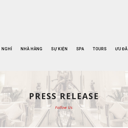
 NGHỈ
NHÀ HÀNG
SỰ KIỆN
SPA
TOURS
ƯU ĐÃ
PRESS RELEASE
Follow Us