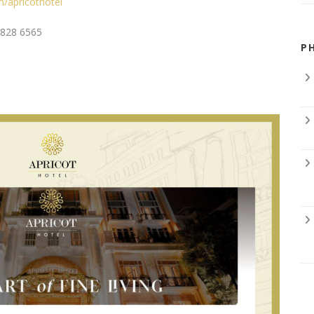
/apricothotel
3828 6565
P