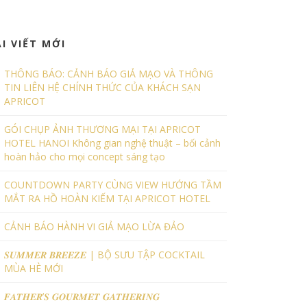
ÀI VIẾT MỚI
THÔNG BÁO: CẢNH BÁO GIẢ MẠO VÀ THÔNG
TIN LIÊN HỆ CHÍNH THỨC CỦA KHÁCH SẠN
APRICOT
GÓI CHỤP ẢNH THƯƠNG MẠI TẠI APRICOT
HOTEL HANOI Không gian nghệ thuật – bối cảnh
hoàn hảo cho mọi concept sáng tạo
COUNTDOWN PARTY CÙNG VIEW HƯỚNG TẦM
MẮT RA HỒ HOÀN KIẾM TẠI APRICOT HOTEL
CẢNH BÁO HÀNH VI GIẢ MẠO LỪA ĐẢO
𝑺𝑼𝑴𝑴𝑬𝑹 𝑩𝑹𝑬𝑬𝒁𝑬 | BỘ SƯU TẬP COCKTAIL
MÙA HÈ MỚI
𝑭𝑨𝑻𝑯𝑬𝑹’𝑺 𝑮𝑶𝑼𝑹𝑴𝑬𝑻 𝑮𝑨𝑻𝑯𝑬𝑹𝑰𝑵𝑮