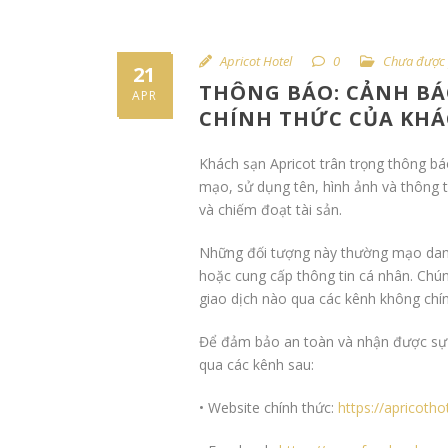
Apricot Hotel
0
Chưa được 
21
THÔNG BÁO: CẢNH BÁO
APR
CHÍNH THỨC CỦA KHÁ
Khách sạn Apricot trân trọng thông bá
mạo, sử dụng tên, hình ảnh và thông 
và chiếm đoạt tài sản.
Những đối tượng này thường mạo danh
hoặc cung cấp thông tin cá nhân. Chún
giao dịch nào qua các kênh không chín
Để đảm bảo an toàn và nhận được sự hỗ
qua các kênh sau:
• Website chính thức:
https://apricoth