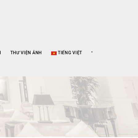
•
I
THƯ VIỆN ẢNH
TIẾNG VIỆT