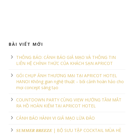
BÀI VIẾT MỚI
THÔNG BÁO: CẢNH BÁO GIẢ MẠO VÀ THÔNG TIN
LIÊN HỆ CHÍNH THỨC CỦA KHÁCH SẠN APRICOT
GÓI CHỤP ẢNH THƯƠNG MẠI TẠI APRICOT HOTEL
HANOI Không gian nghệ thuật – bối cảnh hoàn hảo cho
mọi concept sáng tạo
COUNTDOWN PARTY CÙNG VIEW HƯỚNG TẦM MẮT
RA HỒ HOÀN KIẾM TẠI APRICOT HOTEL
CẢNH BÁO HÀNH VI GIẢ MẠO LỪA ĐẢO
𝑺𝑼𝑴𝑴𝑬𝑹 𝑩𝑹𝑬𝑬𝒁𝑬 | BỘ SƯU TẬP COCKTAIL MÙA HÈ