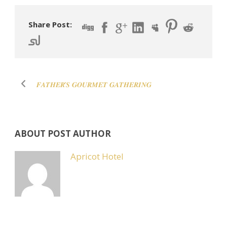
Share Post:
𝑭𝑨𝑻𝑯𝑬𝑹’𝑺 𝑮𝑶𝑼𝑹𝑴𝑬𝑻 𝑮𝑨𝑻𝑯𝑬𝑹𝑰𝑵𝑮
ABOUT POST AUTHOR
Apricot Hotel