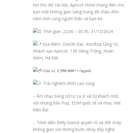
tim thủ đô Hà Nội, Apricot Hotel mang đến cho
bạn một không gian sang trọng để chào đón
năm mới cùng người thân và bạn bè.
Thời gian: 22:00 – 00:30, 31/12/2024
Địa điểm: One36 Bar, Rooftop tầng 10,
Khách sạn Apricot, 136 Hàng Trống, Hoàn
Kiếm, Hà Nội
𝐆𝐢𝐚́ 𝐯𝐞́: 𝟏,𝟗𝟗𝟎,𝟎𝟎𝟎++/𝐧𝐠𝐮̛𝐨̛̀𝐢
Trải nghiệm đỉnh cao cùng:
– Âm nhạc bùng nổ từ ca sĩ và DJ khách mời,
với những bản Pop, EDM quốc tế và nhạc Việt
hiện đại.
– Trình diễn Belly Dance quyến rũ và đốt cháy
không gian với những bước nhảy đầy nghệ