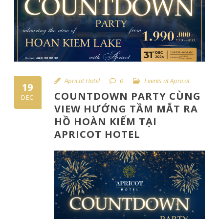
Apricot Hotel
0
Events at Apricot
19
COUNTDOWN PARTY CÙNG
DEC
VIEW HƯỚNG TẦM MẮT RA
HỒ HOÀN KIẾM TẠI
APRICOT HOTEL