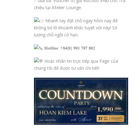
– Giải ba: Voucher trị giá 900.000 VNĐ cho Trà
chiều tại A’telier Lounge.
Nhanh tay đặt chỗ ngay hôm nay để
không bỏ lỡ khoảnh khắc tuyệt vời này! Số
lượng chỗ ngồi có hạn.
𝐇𝐨𝐭𝐥𝐢𝐧𝐞: +𝟖𝟒(𝟎) 𝟗𝟎𝟏 𝟕𝟖𝟕 𝟖𝟎𝟐
Hoặc nhắn tin trực tiếp qua Page của
chúng tôi để được tư vấn chi tiết!