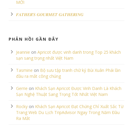
MỚI
𝑭𝑨𝑻𝑯𝑬𝑹’𝑺 𝑮𝑶𝑼𝑹𝑴𝑬𝑻 𝑮𝑨𝑻𝑯𝑬𝑹𝑰𝑵𝑮
PHẢN HỒI GẦN ĐÂY
Jeannie
on
Apricot được vinh danh trong Top 25 khách
sạn sang trọng nhất Việt Nam
Tasmine
on
Bộ sưu tập tranh chữ ký Bùi Xuân Phái lần
đầu ra mắt công chúng
Gerrie
on
Khách Sạn Apricot Được Vinh Danh Là Khách
Sạn Nghệ Thuật Sang Trọng Tốt Nhất Việt Nam
Rocky
on
Khách Sạn Apricot Đạt Chứng Chỉ Xuất Sắc Từ
Trang Web Du Lịch TripAdvisor Ngay Trong Năm Đầu
Ra Mắt