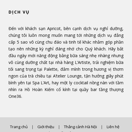
DỊCH VỤ
Đến với khách sạn Apricot, bên cạnh dịch vụ nghỉ dưỡng,
chúng tôi luôn mong muốn mang tới những dịch vụ đẳng
cấp 5 sao vô cùng chu đáo và tinh tế khác nhằm góp phần
tạo nên những kỳ nghỉ đáng nhớ cho Quý khách. Hãy bắt
đầu ngày mới năng động bằng bữa sáng nhẹ nhàng nhưng
vô cùng dưỡng chất tại nhà hàng L’Artiste, trải nghiệm bữa
tối sang trọng tại Palette, đắm mình trong hương vị thơm
ngon của trà chiều tại A’telier Lounge, tận hưởng giây phút
bình yên tại Spa L’Art, hay một ly cocktail nồng nàn với tầm
nhìn ra Hồ Hoàn Kiếm cổ kính tại quầy bar tầng thượng
One36.
Trang chủ
|
Giới thiệu
|
Thắng cảnh Hà Nội
|
Liên hệ